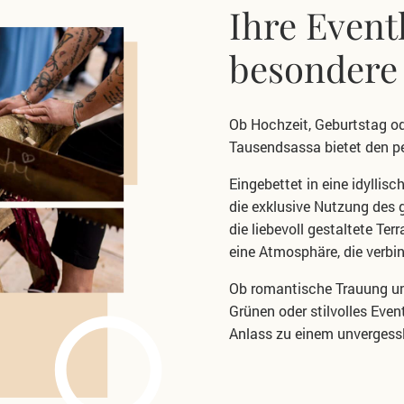
Ihre Event
besondere
Ob Hochzeit, Geburtstag od
Tausendsassa
bietet den p
Eingebettet in eine idylli
die
exklusive Nutzung des
die liebevoll gestaltete Ter
eine Atmosphäre, die verbi
Ob romantische Trauung un
Grünen
oder stilvolles Eve
Anlass zu einem unvergessl